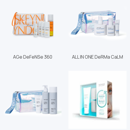
AGe DeFeNSe 360
ALL IN ONE DeRMa CaLM