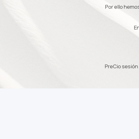
Por ello hemo
E
PreCio sesión