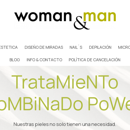
ESTETICA
DISEÑO DE MIRADAS
NAIL`S
DEPILACIÓN
MICR
BLOG
INFO & CONTACTO
POLÍTICA DE CANCELACIÓN
TrataMieNTo
oMBiNaDo PoW
Nuestras pieles no solo tienen una necesidad.