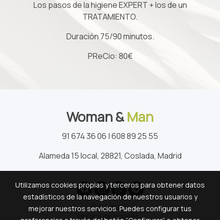
Los pasos de la higiene EXPERT + los de un
TRATAMIENTO.
Duración 75/90 minutos.
PReCio: 80€
Woman &
Man
91 674 36 06 | 608 89 25 55
Alameda 15 local, 28821, Coslada, Madrid
Utilizamos cookies propias y terceros para obtener datos
estadísticos de la navegación de nuestros usuarios y
Aviso legal
mejorar nuestros servicios. Puedes configurar tus
Política de cookies