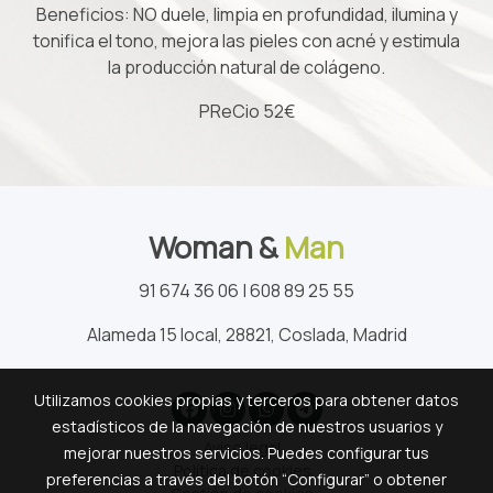
Beneficios: NO duele, limpia en profundidad, ilumina y
tonifica el tono, mejora las pieles con acné y estimula
la producción natural de colágeno.
PReCio 52€
Woman &
Man
91 674 36 06 | 608 89 25 55
Alameda 15 local, 28821, Coslada, Madrid
Utilizamos cookies propias y terceros para obtener datos
estadísticos de la navegación de nuestros usuarios y
Aviso legal
mejorar nuestros servicios. Puedes configurar tus
Política de cookies
preferencias a través del botón “Configurar” o obtener