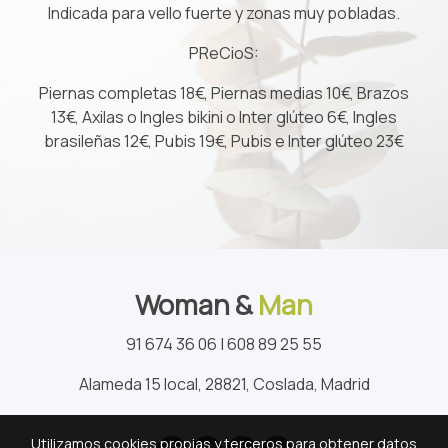
Indicada para vello fuerte y zonas muy pobladas.
PReCioS:
Piernas completas 18€,
Piernas medias 10€,
Brazos
13€,
Axilas o Ingles bikini o Inter glúteo 6€,
Ingles
brasileñas 12€,
Pubis 19€,
Pubis e Inter glúteo 23€
Woman &
Man
91 674 36 06 | 608 89 25 55
Alameda 15 local, 28821, Coslada, Madrid
Utilizamos cookies propias y terceros para obtener datos