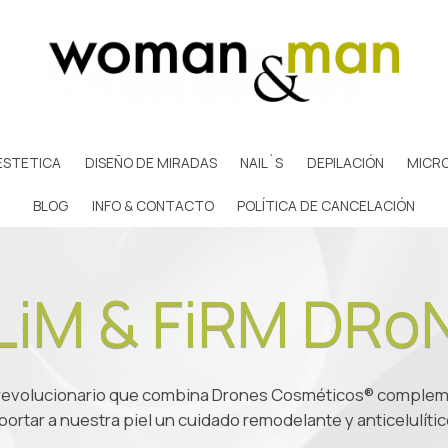
ESTETICA
DISEÑO DE MIRADAS
NAIL`S
DEPILACIÓN
MICR
BLOG
INFO & CONTACTO
POLÍTICA DE CANCELACIÓN
LiM & FiRM DRo
revolucionario que combina Drones Cosméticos® complem
portar a nuestra piel un cuidado remodelante y anticelulític