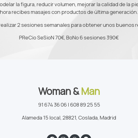
elar la figura, reducir volumen, mejorar la calidad de la pi
hora recibes masajes con productos de última generación.
realizar 2 sesiones semanales para obtener unos buenos r
PReCio SeSioN 70€, BoNo 6 sesiones 390€
Woman &
Man
91 674 36 06 | 608 89 25 55
Alameda 15 local, 28821, Coslada, Madrid