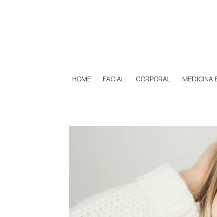
HOME
FACIAL
CORPORAL
MEDICINA 
TRaTaMieNTo CoMBiNaDo PRoBioMe 