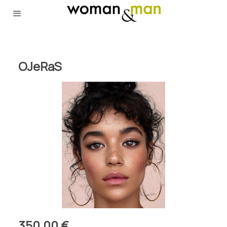
OJeRaS
350,00 €