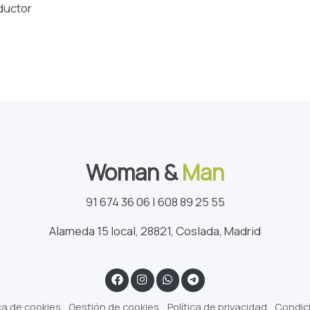
eductor
Woman &
Man
91 674 36 06 | 608 89 25 55
Alameda 15 local, 28821, Coslada, Madrid
ica de cookies
Gestión de cookies
Política de privacidad
Condic