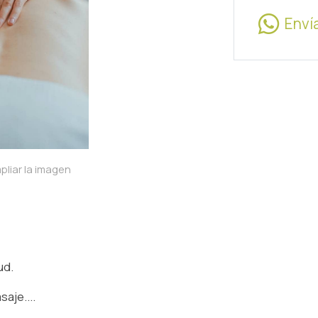
Enví
pliar la imagen
ud.
aje....