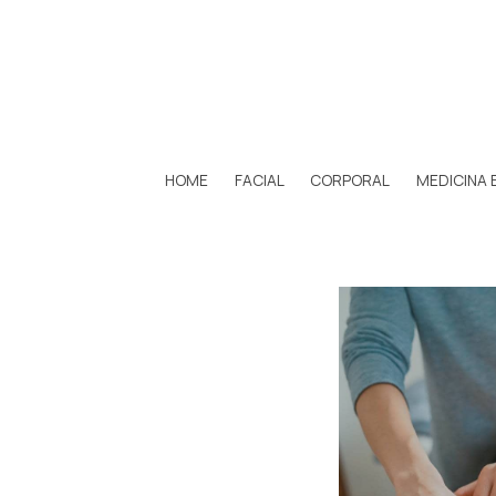
HOME
FACIAL
CORPORAL
MEDICINA 
MaSaJe ESPeCiFiCO