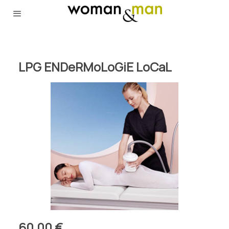
LPG ENDeRMoLoGiE LoCaL
60,00 €