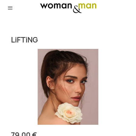
LiFTiNG
79,00 €