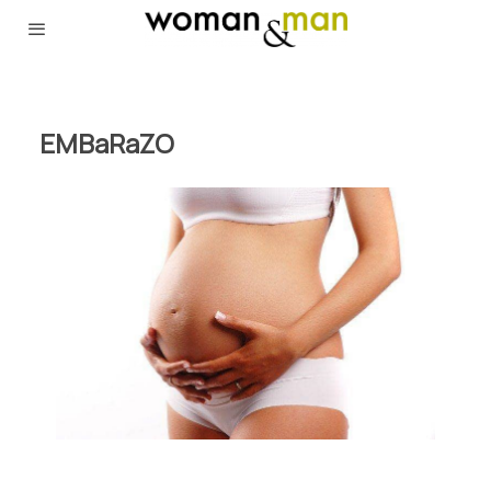
EMBaRaZO