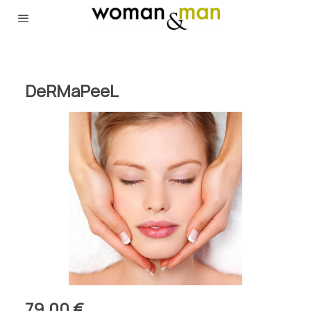
DeRMaPeeL
79,00 €