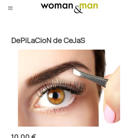
DePiLaCioN de CeJaS
10,00 €