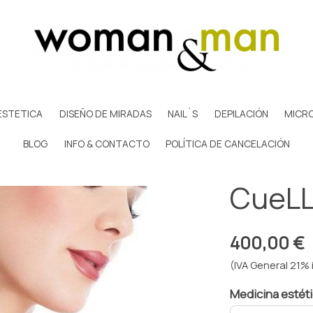
ESTETICA
DISEÑO DE MIRADAS
NAIL`S
DEPILACIÓN
MICR
BLOG
INFO & CONTACTO
POLÍTICA DE CANCELACIÓN
CueL
400,00 €
(IVA General 21% 
Medicina estét