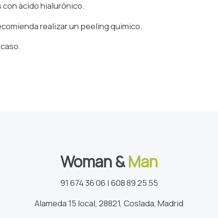
s con ácido hialurónico.
ecomienda realizar un peeling quimico.
 caso.
Woman &
Man
91 674 36 06 | 608 89 25 55
Alameda 15 local, 28821, Coslada, Madrid