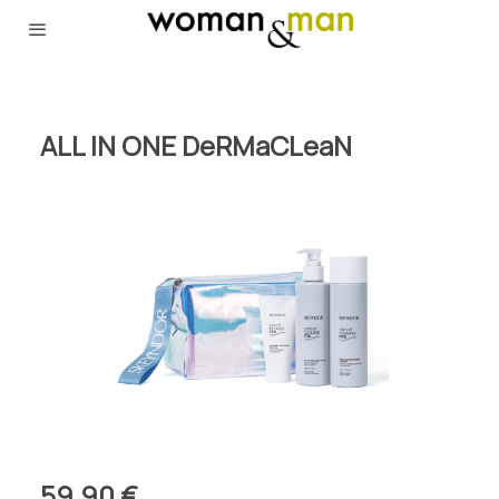
ALL IN ONE DeRMaCLeaN
59,90 €