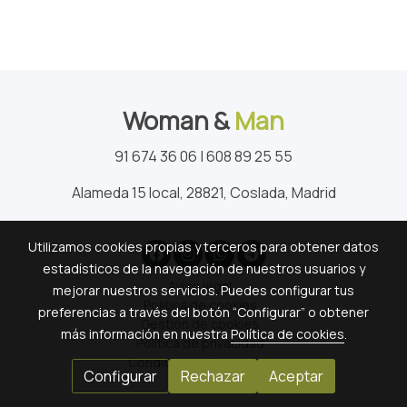
Woman &
Man
91 674 36 06 | 608 89 25 55
Alameda 15 local, 28821, Coslada, Madrid
Utilizamos cookies propias y terceros para obtener datos
estadísticos de la navegación de nuestros usuarios y
Aviso legal
mejorar nuestros servicios. Puedes configurar tus
Política de cookies
preferencias a través del botón “Configurar” o obtener
Gestión de cookies
más información en nuestra
Política de cookies
.
Política de privacidad
Condiciones de compra
Configurar
Rechazar
Aceptar