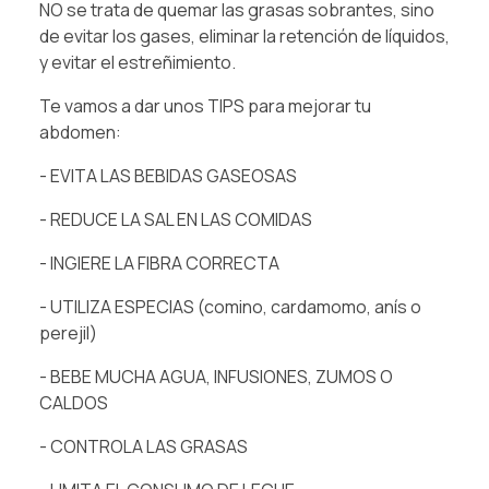
NO se trata de quemar las grasas sobrantes, sino
de evitar los gases, eliminar la retención de líquidos,
y evitar el estreñimiento.⁠
Te vamos a dar unos TIPS para mejorar tu
abdomen:⁠
- EVITA LAS BEBIDAS GASEOSAS⁠
- REDUCE LA SAL EN LAS COMIDAS⁠
- INGIERE LA FIBRA CORRECTA⁠
- UTILIZA ESPECIAS (comino, cardamomo, anís o
perejil)⁠
- BEBE MUCHA AGUA, INFUSIONES, ZUMOS O
CALDOS⁠
- CONTROLA LAS GRASAS⁠