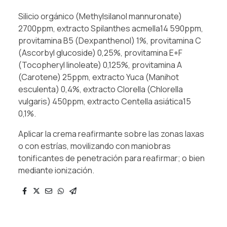
Silicio orgánico (Methylsilanol mannuronate)
2700ppm, extracto Spilanthes acmella14 590ppm,
provitamina B5 (Dexpanthenol) 1%, provitamina C
(Ascorbyl glucoside) 0,25%, provitamina E+F
(Tocopheryl linoleate) 0,125%, provitamina A
(Carotene) 25ppm, extracto Yuca (Manihot
esculenta) 0,4%, extracto Clorella (Chlorella
vulgaris) 450ppm, extracto Centella asiática15
0,1%.
Aplicar la crema reafirmante sobre las zonas laxas
o con estrías, movilizando con maniobras
tonificantes de penetración para reafirmar; o bien
mediante ionización.