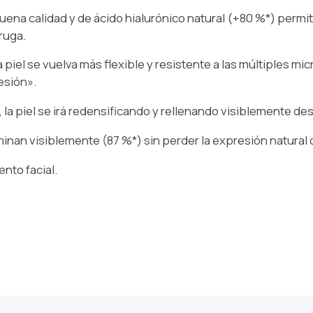
na calidad y de ácido hialurónico natural (+80 %*) permit
rruga.
a piel se vuelva más flexible y resistente a las múltiples
esión».
a piel se irá redensificando y rellenando visiblemente desd
inan visiblemente (87 %*) sin perder la expresión natural d
nto facial.