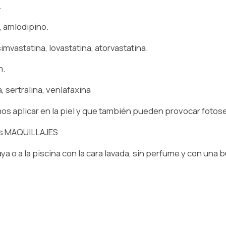
.
, amlodipino.
mvastatina, lovastatina, atorvastatina.
m.
 sertralina, venlafaxina
os aplicar en la piel y que también pueden provocar fotose
os MAQUILLAJES
laya o a la piscina con la cara lavada, sin perfume y con un