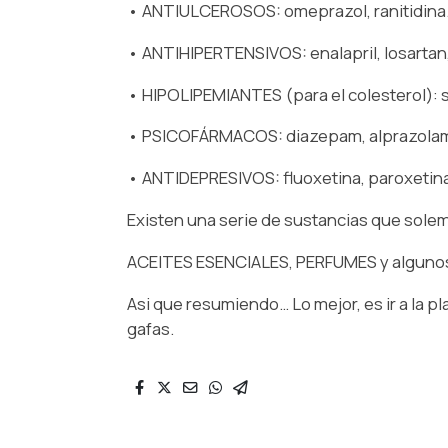
• ANTIULCEROSOS: omeprazol, ranitidina
• ANTIHIPERTENSIVOS: enalapril, losartan
• HIPOLIPEMIANTES (para el colesterol): si
• PSICOFÁRMACOS: diazepam, alprazola
• ANTIDEPRESIVOS: fluoxetina, paroxetina,
Existen una serie de sustancias que solem
ACEITES ESENCIALES, PERFUMES y algun
Asi que resumiendo… Lo mejor, es ir a la p
gafas.