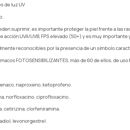
tes de luz UV
o.
n suprimir, es importante proteger la piel frente a las ra
e acción UVA/UVB, FPS elevado (50+) y es muy importante y
mente reconocibles por la presencia de un símbolo caracte
fármacos FOTOSENSIBILIZANTES, más de 60 de ellos, de uso 
enaco, naproxeno, ketoprofeno.
, norfloxacino, ciprofloxacino.
 cetirizina, clorfeniramina.
diol, levonorgestrel.