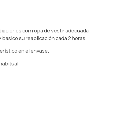
diaciones con ropa de vestir adecuada,
 básico su reaplicación cada 2 horas.
rístico en el envase.
habitual