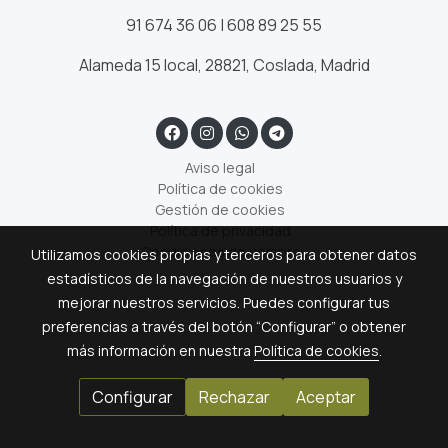
91 674 36 06 | 608 89 25 55
Alameda 15 local, 28821, Coslada, Madrid
Aviso legal
Política de cookies
Gestión de cookies
Política de privacidad
Condiciones de compra
Utilizamos cookies propias y terceros para obtener datos
estadísticos de la navegación de nuestros usuarios y
mejorar nuestros servicios. Puedes configurar tus
preferencias a través del botón “Configurar” o obtener
más información en nuestra
Política de cookies
.
Configurar
Rechazar
Aceptar