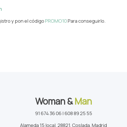
m
egistro y pon el código
PROMO10
Para conseguirlo.
Woman &
Man
91 674 36 06 | 608 89 25 55
Alameda 15 local, 28821, Coslada, Madrid