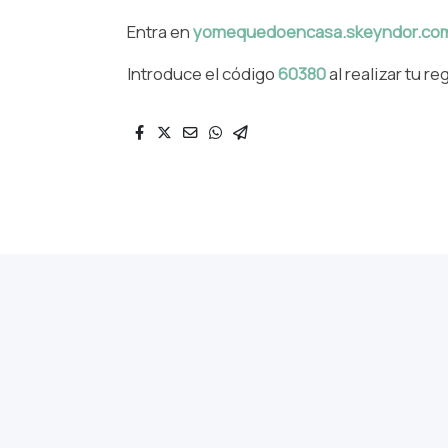
Entra en
yomequedoencasa.skeyndor.co
Introduce el código
60380
al realizar tu r