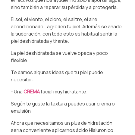
en activos que nos ayuden no solo a aportar agua,
sino también a reparar su pérdida y a protegerla.⁠
⁠El sol, el viento, el cloro, el salitre, el aire
acondicionado… agreden tu piel. Además se añade
la sudoración, con todo esto es habitual sentir la
piel deshidratada y tirante.⁠
⁠La piel deshidratada se vuelve opaca y poco
flexible.⁠
⁠Te damos algunas ideas que tu piel puede
necesitar:⁠
⁠- Una
CREMA
facial muy hidratante. ⁠
Según te guste la textura puedes usar crema o
emulsión⁠
Ahora que necesitamos un plus de hidratación
sería conveniente aplicarnos ácido Hialuronico.⁠