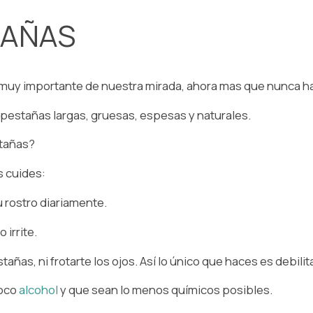
AÑAS⁠
 muy importante de nuestra mirada, ahora mas que nunca h
pestañas largas, gruesas, espesas y naturales.⁠
tañas?⁠
 cuides:⁠
u rostro diariamente.⁠
irrite.⁠
añas, ni frotarte los ojos. Así lo único que haces es debilita
poco
alcohol
y que sean lo menos químicos posibles.⁠