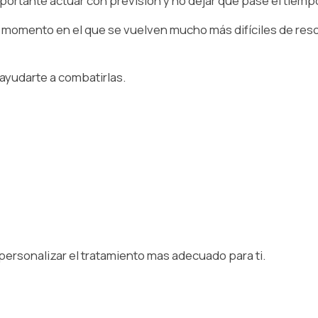
portante actuar con previsión y no dejar que pase el tiempo 
 momento en el que se vuelven mucho más difíciles de resol
yudarte a combatirlas.⁠
ersonalizar el tratamiento mas adecuado para ti.