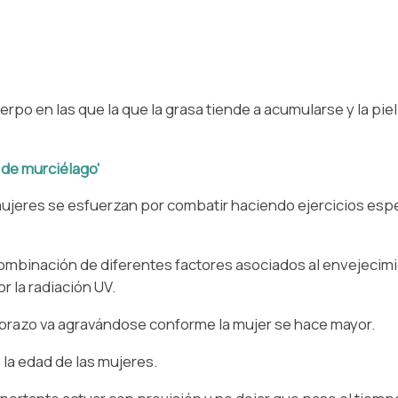
o en las que la que la grasa tiende a acumularse y la piel s
 de murciélago'
jeres se esfuerzan por combatir haciendo ejercicios espe
 combinación de diferentes factores asociados al envejecimi
r la radiación UV.⁠
 brazo va agravándose conforme la mujer se hace mayor. ⁠
la edad de las mujeres.⁠